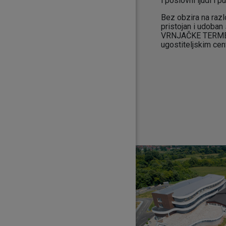
i poslovni ljudi i p
Bez obzira na razl
pristojan i udoban
VRNJAČKE TERME. U
ugostiteljskim cen