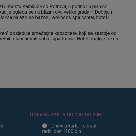
zi u mestu Kamkuž kod Petrova, u podnožju planine
cije ogleda se i u blizini dva velika grada – Doboja i
leksa nalaze se bazeni, wellness spa centar, hotel i
n” posjeduje smeštajne kapacitete, koji se sastoje od
evetnih standardnih soba i apartmana. Hotel posluje tokom
DNEVNA KARTA OD 10H DO 20H
56
Dnevna karta - odrasli:
radni dan 1200 din.