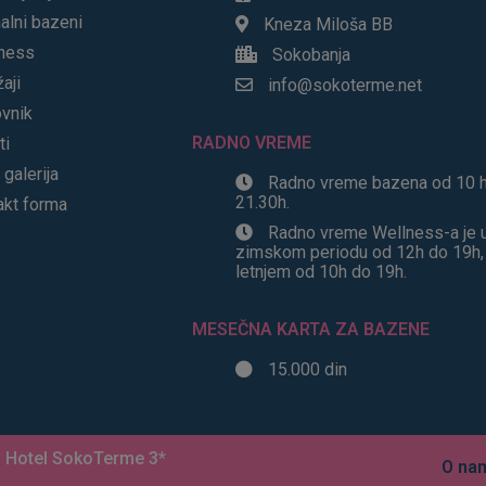
alni bazeni
Kneza Miloša BB
ness
Sokobanja
aji
info@sokoterme.net
vnik
RADNO VREME
ti
 galerija
Radno vreme bazena od 10 
21.30h.
akt forma
Radno vreme Wellness-a je 
zimskom periodu od 12h do 19h,
letnjem od 10h do 19h.
MESEČNA KARTA ZA BAZENE
15.000 din
. Hotel SokoTerme 3*
O na