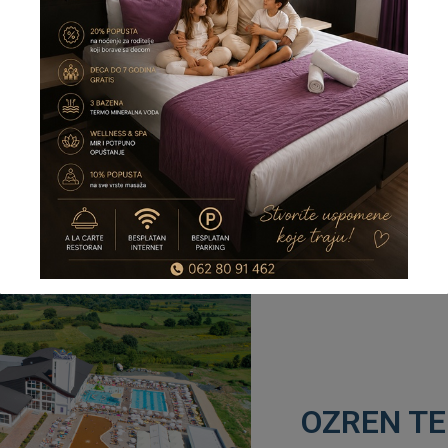
utnici koji su na proputovanju.
og zbog kojeg Vas je put naveo u Vrnjačku Banju, ako želite
 smeštaj, na dobroj lokaciji, neka Vaš izbor bude HOTEL
poznajte se i sa našim ostalim rekreativno-
trima.
OZREN T