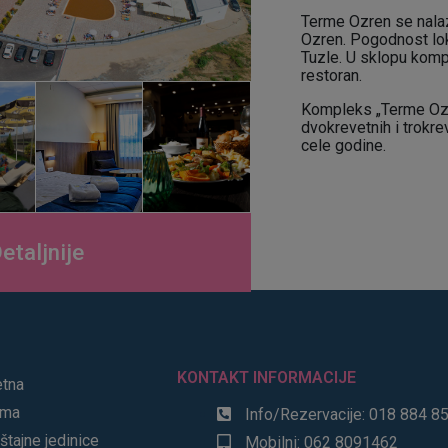
Terme Ozren se nala
Ozren. Pogodnost loka
Tuzle. U sklopu komp
restoran.
Kompleks „Terme Ozre
dvokrevetnih i trokr
cele godine.
etaljnije
KONTAKT INFORMACIJE
tna
ama
Info/Rezervacije: 018 884 8
tajne jedinice
Mobilni: 062 8091462