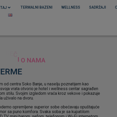
TERMALNI BAZENI
WELLNESS
SADRŽAJI
TAJ
TERME
 od centra Soko Banje, u naselju poznatijem kao
 svoja vrata otvorio je hotel i wellness centar sagrađen
om stilu. Svojim izgledom vraća kroz vekove i pokazuje
a uživalo na dvoru.
oderno opremljene superior sobe obećavaju opuštajuće
or sa puno komfora. Svaka soba je sa kupatilom
D TV, mini barom, sefom, telefonom i Wi-Fi internetom.