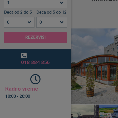
Deca od 2 do 5
Deca od 5 do 12
REZERVIŠI
018 884 856
Radno vreme
10:00 - 20:00​