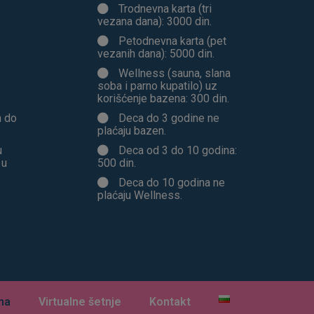
Trodnevna karta (tri
vezana dana): 3000 din.
Petodnevna karta (pet
vezanih dana): 5000 din.
Wellness (sauna, slana
soba i parno kupatilo) uz
korišćenje bazena: 300 din.
h do
Deca do 3 godine ne
plaćaju bazen.
u
Deca od 3 do 10 godina:
 u
500 din.
Deca do 10 godina ne
plaćaju Wellness.
ma
Virtualne šetnje
Kontakt