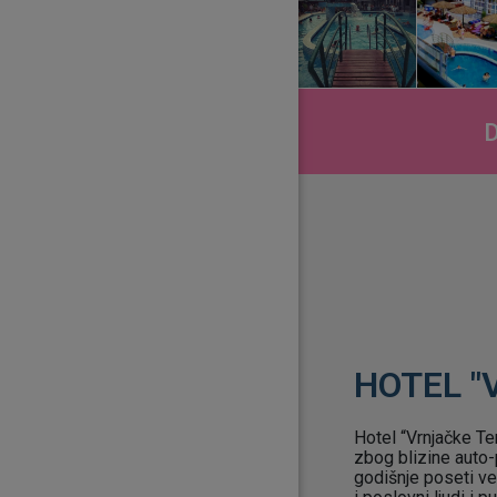
D
HOTEL "
Hotel “Vrnjačke Ter
zbog blizine auto-
godišnje poseti veli