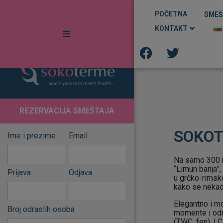
POČETNA
SMEŠ
KONTAKT
me Ždrelo
jačke Terme
me Ozren
O
REZERVACIJA SMEŠTAJA
L
N
E
K
SOKO
Ime i prezime
Email
Na samo 300 m
“Limun banja”,
Prijava
Odjava
u grčko-rimsk
kako se nekad
Elegantno i m
Broj odraslih osoba
momente i odm
(TWC, fen), LC