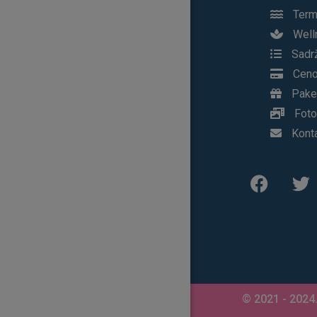
Term
Well
Sadrž
Ceno
Pake
Foto
Kont
© 2021 - 2024