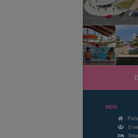
D
MENI
Poče
O n
Smeš