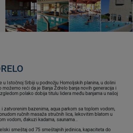
DRELO
e u Istočnoj Srbiji u podnožju Homoljskih planina, u dolini
 možemo reći da je Banja Ždrelo banja novih generacija i
izgledom polako dobija titulu lidera među banjama u našoj
 i zatvorenim bazenima, aqua parkom sa toplom vodom,
onudom ručnih masaža stručnih lica, lekovitim blatom u
anom vodom, đakuzi kadama, saunama…
lski smeštaj od 75 smeštajnih jedinica, kapaciteta do