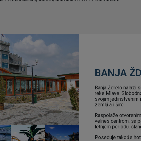
BANJA Ž
Banja Ždrelo nalazi s
reke Mlave. Slobodno
svojim jedinstvenim 
zemlji a i šire.
Raspolaže otvorenim
velnes centrom, sa p
letnjem periodu, sl
Poseduje takođe hote